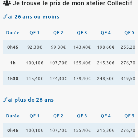
Je trouve le prix de mon atelier Collectif
J'ai 26 ans ou moins
Durée
QF 1
QF 2
QF 3
QF 4
QF 5
0h45
92,30€
99,30€
143,40€
198,60€
255,20
1h
100,10€
107,70€
155,40€
215,30€
276,70
1h30
115,40€
124,30€
179,40€
248,50€
319,50
J'ai plus de 26 ans
Durée
QF 1
QF 2
QF 3
QF 4
QF 5
0h45
100,10€
107,70€
155,40€
215,30€
276,70