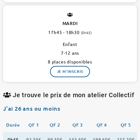
MARDI
17h45 - 18h30
(0h45)
Enfant
7-12 ans
8 places disponibles
JE M'INSCRIS
Je trouve le prix de mon atelier Collectif
J'ai 26 ans ou moins
Durée
QF 1
QF 2
QF 3
QF 4
QF 5
0h45
92,30€
99,30€
143,40€
198,60€
255,20€