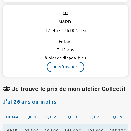
MARDI
17h45 - 18h30
(0h45)
Enfant
7-12 ans
8 places disponibles
JE M'INSCRIS
Je trouve le prix de mon atelier Collectif
J'ai 26 ans ou moins
Durée
QF 1
QF 2
QF 3
QF 4
QF 5
0h45
92,30€
99,30€
143,40€
198,60€
255,20€