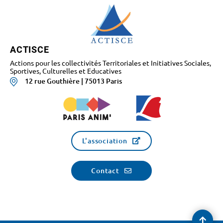
ACTISCE
Actions pour les collectivités Territoriales et Initiatives Sociales,
Sportives, Culturelles et Educatives
12 rue Gouthière | 75013 Paris
L'association
Contact
Reve