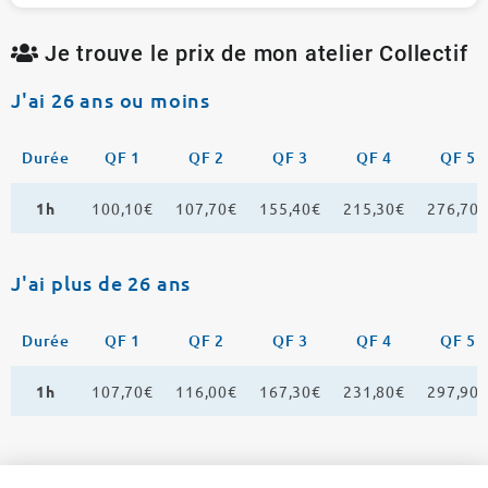
Je trouve le prix de mon atelier Collectif
J'ai 26 ans ou moins
Durée
QF 1
QF 2
QF 3
QF 4
QF 5
1h
100,10€
107,70€
155,40€
215,30€
276,70
J'ai plus de 26 ans
Durée
QF 1
QF 2
QF 3
QF 4
QF 5
1h
107,70€
116,00€
167,30€
231,80€
297,90