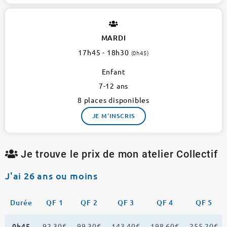
MARDI
17h45 - 18h30
(0h45)
Enfant
7-12 ans
8 places disponibles
JE M'INSCRIS
Je trouve le prix de mon atelier Collectif
J'ai 26 ans ou moins
Durée
QF 1
QF 2
QF 3
QF 4
QF 5
0h45
92,30€
99,30€
143,40€
198,60€
255,20€