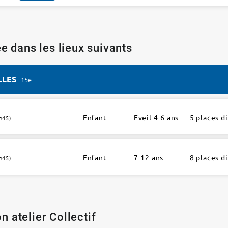
e dans les lieux suivants
LLES
15e
Enfant
Eveil 4-6 ans
5 places d
h45)
Enfant
7-12 ans
8 places d
h45)
n atelier Collectif