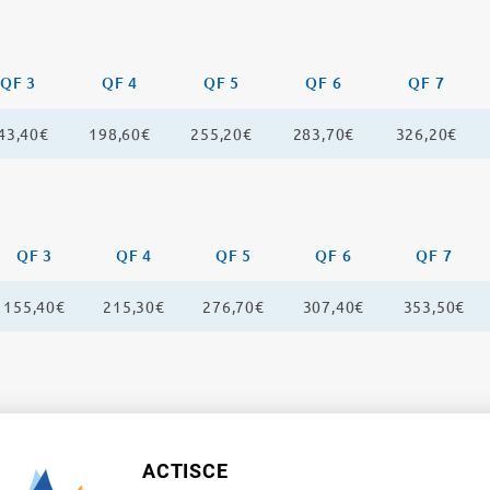
QF 3
QF 4
QF 5
QF 6
QF 7
43,40€
198,60€
255,20€
283,70€
326,20€
QF 3
QF 4
QF 5
QF 6
QF 7
155,40€
215,30€
276,70€
307,40€
353,50€
ACTISCE