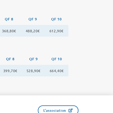
QF 8
QF 9
QF 10
368,80€
488,20€
612,90€
QF 8
QF 9
QF 10
399,70€
528,90€
664,40€
L'association