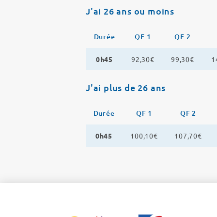
J'ai 26 ans ou moins
Durée
QF 1
QF 2
0h45
92,30€
99,30€
1
J'ai plus de 26 ans
Durée
QF 1
QF 2
0h45
100,10€
107,70€