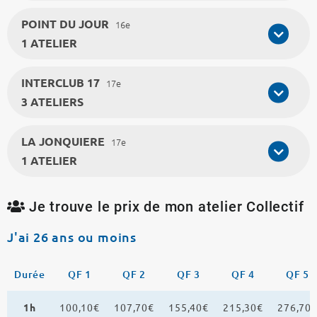
POINT DU JOUR
16e
1 ATELIER
INTERCLUB 17
17e
3 ATELIERS
LA JONQUIERE
17e
1 ATELIER
Je trouve le prix de mon atelier Collectif
J'ai 26 ans ou moins
Durée
QF 1
QF 2
QF 3
QF 4
QF 5
1h
100,10€
107,70€
155,40€
215,30€
276,70