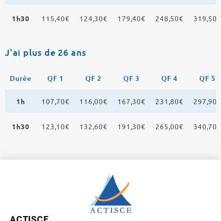
1h30
115,40€
124,30€
179,40€
248,50€
319,50
J'ai plus de 26 ans
Durée
QF 1
QF 2
QF 3
QF 4
QF 5
1h
107,70€
116,00€
167,30€
231,80€
297,90
1h30
123,10€
132,60€
191,30€
265,00€
340,70
ACTISCE