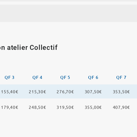
n atelier Collectif
QF 3
QF 4
QF 5
QF 6
QF 7
155,40€
215,30€
276,70€
307,50€
353,50€
179,40€
248,50€
319,50€
355,00€
407,90€