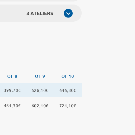
3 ATELIERS
QF 8
QF 9
QF 10
399,70€
526,10€
646,80€
461,30€
602,10€
724,10€