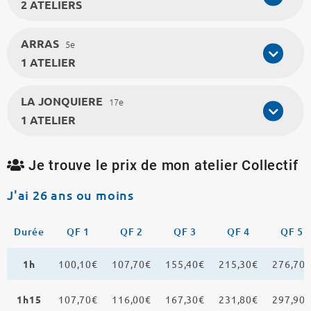
2 ATELIERS
ARRAS
5e
1 ATELIER
LA JONQUIERE
17e
1 ATELIER
Je trouve le prix de mon atelier Collectif
J'ai 26 ans ou moins
Durée
QF 1
QF 2
QF 3
QF 4
QF 5
1h
100,10€
107,70€
155,40€
215,30€
276,70
1h15
107,70€
116,00€
167,30€
231,80€
297,90