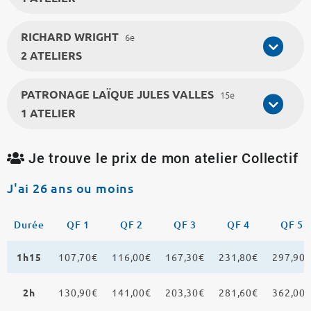
RICHARD WRIGHT
6e
2 ATELIERS
PATRONAGE LAÏQUE JULES VALLES
15e
1 ATELIER
Je trouve le prix de mon atelier Collectif
J'ai 26 ans ou moins
Durée
QF 1
QF 2
QF 3
QF 4
QF 5
1h15
107,70€
116,00€
167,30€
231,80€
297,90
2h
130,90€
141,00€
203,30€
281,60€
362,00