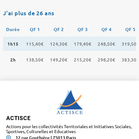
J'ai plus de 26 ans
Durée
QF 1
QF 2
QF 3
QF 4
QF 5
1h15
115,40€
124,30€
179,40€
248,50€
319,50
2h
138,50€
149,20€
215,20€
298,20€
383,30
ACTISCE
Actions pour les collectivités Territoriales et Initiatives Sociales,
Sportives, Culturelles et Educatives
12 rue Gouthière | 75013 Paris