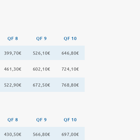
QF 8
QF 9
QF 10
399,70€
526,10€
646,80€
461,30€
602,10€
724,10€
522,90€
672,50€
768,80€
QF 8
QF 9
QF 10
430,50€
566,80€
697,00€