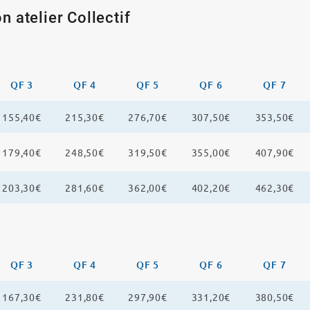
n atelier Collectif
QF 3
QF 4
QF 5
QF 6
QF 7
155,40€
215,30€
276,70€
307,50€
353,50€
179,40€
248,50€
319,50€
355,00€
407,90€
203,30€
281,60€
362,00€
402,20€
462,30€
QF 3
QF 4
QF 5
QF 6
QF 7
167,30€
231,80€
297,90€
331,20€
380,50€