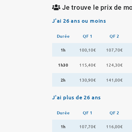
Je trouve le prix de mo
J'ai 26 ans ou moins
Durée
QF 1
QF 2
1h
100,10€
107,70€
1h30
115,40€
124,30€
2h
130,90€
141,00€
J'ai plus de 26 ans
Durée
QF 1
QF 2
1h
107,70€
116,00€