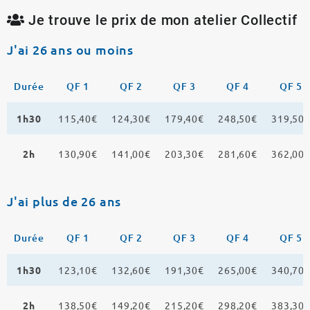
Je trouve le prix de mon atelier Collectif
J'ai 26 ans ou moins
Durée
QF 1
QF 2
QF 3
QF 4
QF 5
1h30
115,40€
124,30€
179,40€
248,50€
319,50
2h
130,90€
141,00€
203,30€
281,60€
362,00
J'ai plus de 26 ans
Durée
QF 1
QF 2
QF 3
QF 4
QF 5
1h30
123,10€
132,60€
191,30€
265,00€
340,70
2h
138,50€
149,20€
215,20€
298,20€
383,30