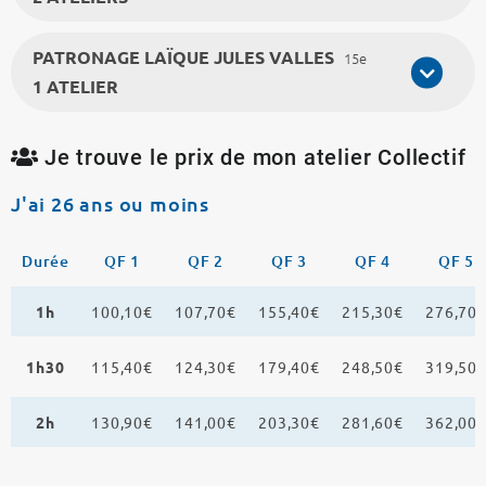
PATRONAGE LAÏQUE JULES VALLES
15e
1 ATELIER
Je trouve le prix de mon atelier Collectif
J'ai 26 ans ou moins
Durée
QF 1
QF 2
QF 3
QF 4
QF 5
1h
100,10€
107,70€
155,40€
215,30€
276,70
1h30
115,40€
124,30€
179,40€
248,50€
319,50
2h
130,90€
141,00€
203,30€
281,60€
362,00