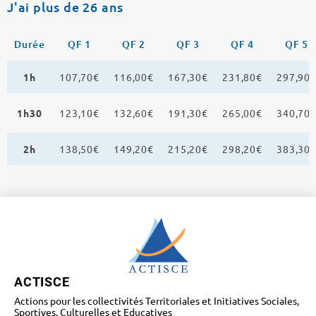
J'ai plus de 26 ans
Durée
QF 1
QF 2
QF 3
QF 4
QF 5
1h
107,70€
116,00€
167,30€
231,80€
297,90
1h30
123,10€
132,60€
191,30€
265,00€
340,70
2h
138,50€
149,20€
215,20€
298,20€
383,30
ACTISCE
Actions pour les collectivités Territoriales et Initiatives Sociales,
Sportives, Culturelles et Educatives