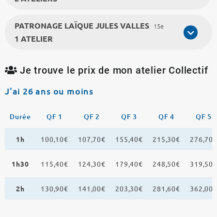
PATRONAGE LAÏQUE JULES VALLES
15e
1 ATELIER
Je trouve le prix de mon atelier Collectif
J'ai 26 ans ou moins
Durée
QF 1
QF 2
QF 3
QF 4
QF 5
1h
100,10€
107,70€
155,40€
215,30€
276,70
1h30
115,40€
124,30€
179,40€
248,50€
319,50
2h
130,90€
141,00€
203,30€
281,60€
362,00