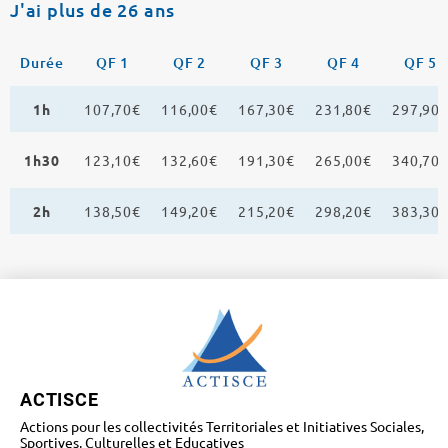
J'ai plus de 26 ans
Durée
QF 1
QF 2
QF 3
QF 4
QF 5
1h
107,70€
116,00€
167,30€
231,80€
297,90
1h30
123,10€
132,60€
191,30€
265,00€
340,70
2h
138,50€
149,20€
215,20€
298,20€
383,30
ACTISCE
Actions pour les collectivités Territoriales et Initiatives Sociales,
Sportives, Culturelles et Educatives