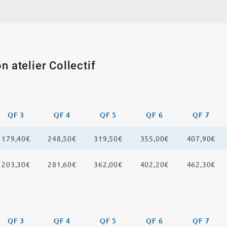
n atelier Collectif
QF 3
QF 4
QF 5
QF 6
QF 7
179,40€
248,50€
319,50€
355,00€
407,90€
203,30€
281,60€
362,00€
402,20€
462,30€
QF 3
QF 4
QF 5
QF 6
QF 7