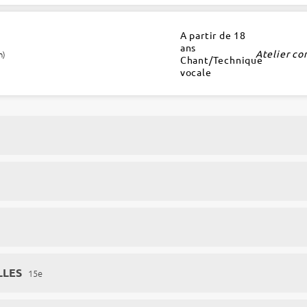
A partir de 18
ans
Atelier co
h)
Chant/Technique
vocale
LLES
15e