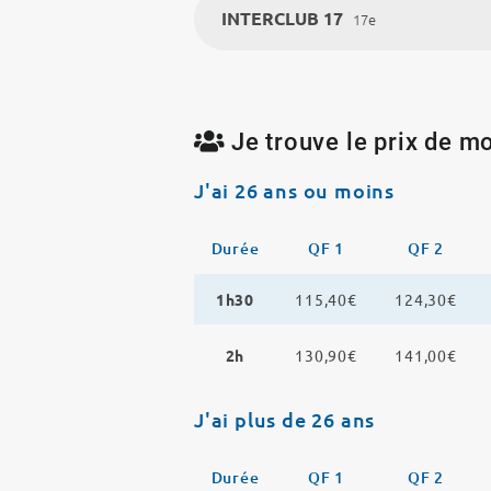
INTERCLUB 17
17e
Je trouve le prix de mo
J'ai 26 ans ou moins
Durée
QF 1
QF 2
1h30
115,40€
124,30€
2h
130,90€
141,00€
J'ai plus de 26 ans
Durée
QF 1
QF 2