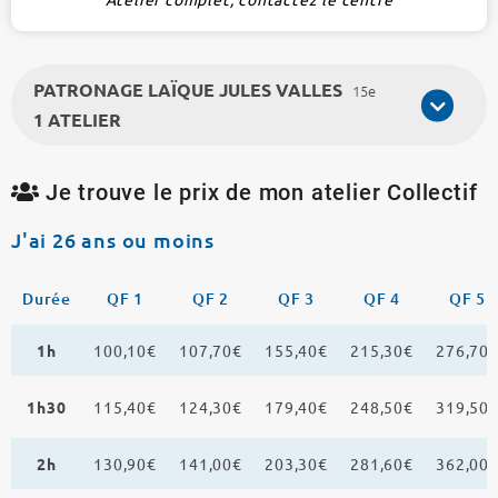
PATRONAGE LAÏQUE JULES VALLES
15e
1 ATELIER
Je trouve le prix de mon atelier Collectif
J'ai 26 ans ou moins
Durée
QF 1
QF 2
QF 3
QF 4
QF 5
1h
100,10€
107,70€
155,40€
215,30€
276,70
1h30
115,40€
124,30€
179,40€
248,50€
319,50
2h
130,90€
141,00€
203,30€
281,60€
362,00