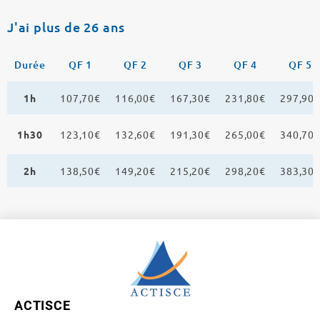
J'ai plus de 26 ans
Durée
QF 1
QF 2
QF 3
QF 4
QF 5
1h
107,70€
116,00€
167,30€
231,80€
297,90
1h30
123,10€
132,60€
191,30€
265,00€
340,70
2h
138,50€
149,20€
215,20€
298,20€
383,30
ACTISCE