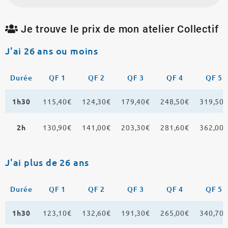
Je trouve le prix de mon atelier Collectif
J'ai 26 ans ou moins
Durée
QF 1
QF 2
QF 3
QF 4
QF 5
1h30
115,40€
124,30€
179,40€
248,50€
319,50
2h
130,90€
141,00€
203,30€
281,60€
362,00
J'ai plus de 26 ans
Durée
QF 1
QF 2
QF 3
QF 4
QF 5
1h30
123,10€
132,60€
191,30€
265,00€
340,70