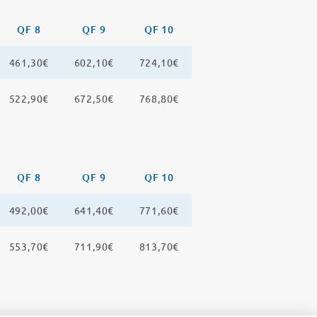
QF 8
QF 9
QF 10
461,30€
602,10€
724,10€
522,90€
672,50€
768,80€
QF 8
QF 9
QF 10
492,00€
641,40€
771,60€
553,70€
711,90€
813,70€