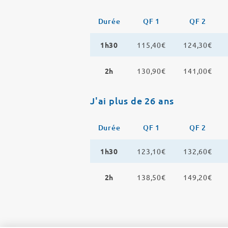
Durée
QF 1
QF 2
1h30
115,40€
124,30€
2h
130,90€
141,00€
J'ai plus de 26 ans
Durée
QF 1
QF 2
1h30
123,10€
132,60€
2h
138,50€
149,20€