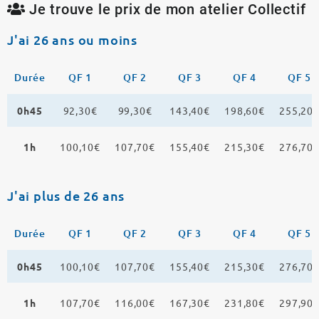
Je trouve le prix de mon atelier Collectif
J'ai 26 ans ou moins
Durée
QF 1
QF 2
QF 3
QF 4
QF 5
0h45
92,30€
99,30€
143,40€
198,60€
255,20
1h
100,10€
107,70€
155,40€
215,30€
276,70
J'ai plus de 26 ans
Durée
QF 1
QF 2
QF 3
QF 4
QF 5
0h45
100,10€
107,70€
155,40€
215,30€
276,70
1h
107,70€
116,00€
167,30€
231,80€
297,90