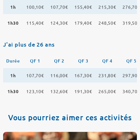
1h
100,10€
107,70€
155,40€
215,30€
276,70
1h30
115,40€
124,30€
179,40€
248,50€
319,50
J'ai plus de 26 ans
Durée
QF 1
QF 2
QF 3
QF 4
QF 5
1h
107,70€
116,00€
167,30€
231,80€
297,90
1h30
123,10€
132,60€
191,30€
265,00€
340,70
Vous pourriez aimer ces activités