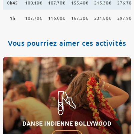
0h45
100,10€
107,70€
155,40€
215,30€
276,70
1h
107,70€
116,00€
167,30€
231,80€
297,90
Vous pourriez aimer ces activités
DANSE INDIENNE BOLLYWOOD