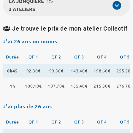
LA JONQUIERE
17e
3 ATELIERS
Je trouve le prix de mon atelier Collectif
J'ai 26 ans ou moins
Durée
QF 1
QF 2
QF 3
QF 4
QF 5
0h45
92,30€
99,30€
143,40€
198,60€
255,20
1h
100,10€
107,70€
155,40€
215,30€
276,70
J'ai plus de 26 ans
Durée
QF 1
QF 2
QF 3
QF 4
QF 5