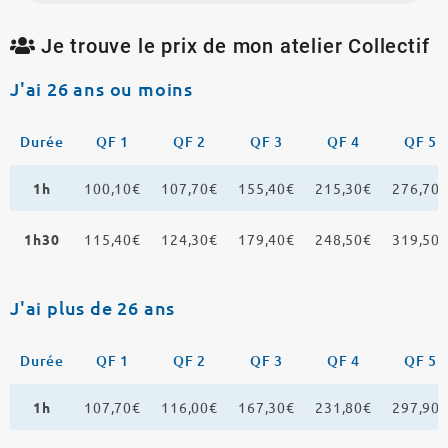
Je trouve le prix de mon atelier Collectif
J'ai 26 ans ou moins
Durée
QF 1
QF 2
QF 3
QF 4
QF 5
1h
100,10€
107,70€
155,40€
215,30€
276,70
1h30
115,40€
124,30€
179,40€
248,50€
319,50
J'ai plus de 26 ans
Durée
QF 1
QF 2
QF 3
QF 4
QF 5
1h
107,70€
116,00€
167,30€
231,80€
297,90