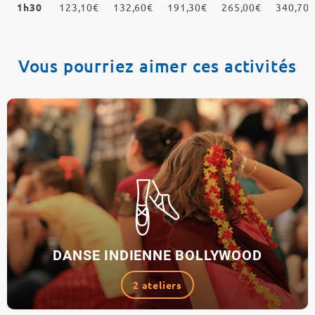
1h30
123,10€
132,60€
191,30€
265,00€
340,70
Vous pourriez aimer ces activités
DANSE INDIENNE BOLLYWOOD
2 ateliers