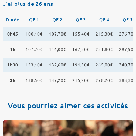
J'ai plus de 26 ans
Durée
QF 1
QF 2
QF 3
QF 4
QF 5
0h45
100,10€
107,70€
155,40€
215,30€
276,70
1h
107,70€
116,00€
167,30€
231,80€
297,90
1h30
123,10€
132,60€
191,30€
265,00€
340,70
2h
138,50€
149,20€
215,20€
298,20€
383,30
Vous pourriez aimer ces activités