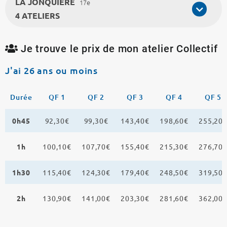
LA JONQUIERE
17e
4 ATELIERS
Je trouve le prix de mon atelier Collectif
J'ai 26 ans ou moins
Durée
QF 1
QF 2
QF 3
QF 4
QF 5
0h45
92,30€
99,30€
143,40€
198,60€
255,20
1h
100,10€
107,70€
155,40€
215,30€
276,70
1h30
115,40€
124,30€
179,40€
248,50€
319,50
2h
130,90€
141,00€
203,30€
281,60€
362,00