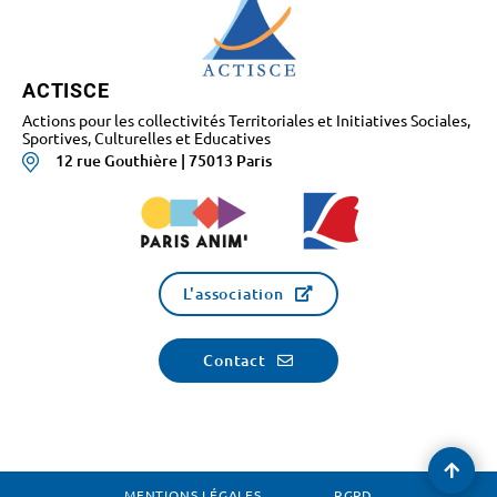
ACTISCE
Actions pour les collectivités Territoriales et Initiatives Sociales,
Sportives, Culturelles et Educatives
12 rue Gouthière | 75013 Paris
L'association
Contact
Reve
en
MENTIONS LÉGALES
RGPD