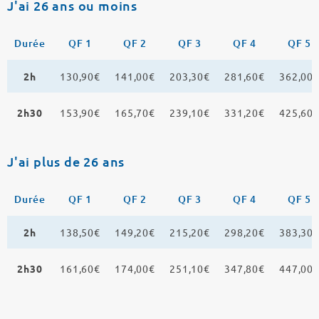
J'ai 26 ans ou moins
Durée
QF 1
QF 2
QF 3
QF 4
QF 5
2h
130,90€
141,00€
203,30€
281,60€
362,00
2h30
153,90€
165,70€
239,10€
331,20€
425,60
J'ai plus de 26 ans
Durée
QF 1
QF 2
QF 3
QF 4
QF 5
2h
138,50€
149,20€
215,20€
298,20€
383,30
2h30
161,60€
174,00€
251,10€
347,80€
447,00