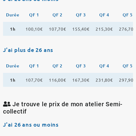
Durée
QF 1
QF 2
QF 3
QF 4
QF 5
1h
100,10€
107,70€
155,40€
215,30€
276,70
J'ai plus de 26 ans
Durée
QF 1
QF 2
QF 3
QF 4
QF 5
1h
107,70€
116,00€
167,30€
231,80€
297,90
Je trouve le prix de mon atelier Semi-
collectif
J'ai 26 ans ou moins