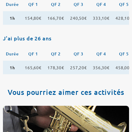
Durée
QF 1
QF 2
QF 3
QF 4
QF 5
1h
154,80€
166,70€
240,50€
333,10€
428,10
J'ai plus de 26 ans
Durée
QF 1
QF 2
QF 3
QF 4
QF 5
1h
165,60€
178,30€
257,20€
356,30€
458,00
Vous pourriez aimer ces activités