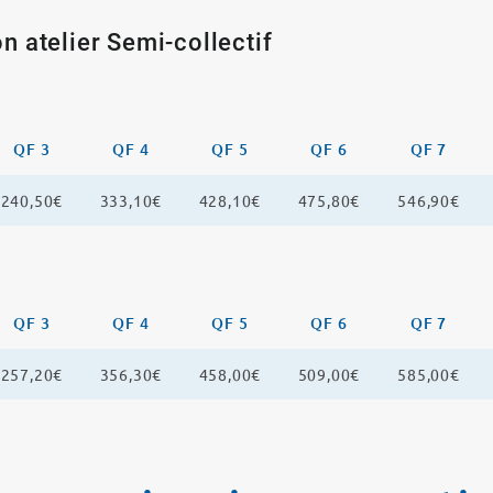
n atelier Semi-collectif
QF 3
QF 4
QF 5
QF 6
QF 7
240,50€
333,10€
428,10€
475,80€
546,90€
QF 3
QF 4
QF 5
QF 6
QF 7
257,20€
356,30€
458,00€
509,00€
585,00€