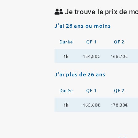
Je trouve le prix de mo
J'ai 26 ans ou moins
Durée
QF 1
QF 2
1h
154,80€
166,70€
J'ai plus de 26 ans
Durée
QF 1
QF 2
1h
165,60€
178,30€