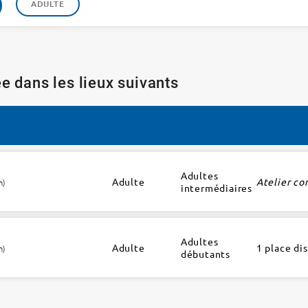
ADULTE
e dans les lieux suivants
Adultes
Adulte
Atelier co
h)
intermédiaires
Adultes
Adulte
1 place di
h)
débutants