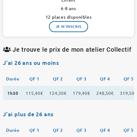
6-8 ans
12 places disponibles
JE M'INSCRIS
Je trouve le prix de mon atelier Collectif
J'ai 26 ans ou moins
Durée
QF 1
QF 2
QF 3
QF 4
QF 5
1h30
115,40€
124,30€
179,40€
248,50€
319,50
J'ai plus de 26 ans
Durée
QF 1
QF 2
QF 3
QF 4
QF 5