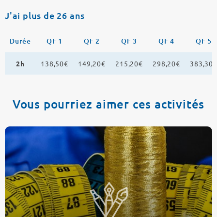
J'ai plus de 26 ans
Durée
QF 1
QF 2
QF 3
QF 4
QF 5
2h
138,50€
149,20€
215,20€
298,20€
383,30
Vous pourriez aimer ces activités