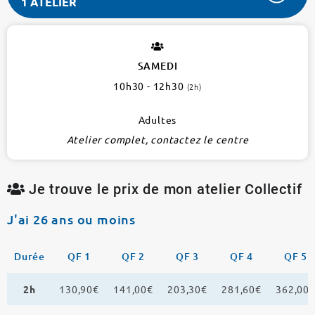
1 ATELIER
RUTH
BADER
GINSBURG
SAMEDI
1er
10h30 - 12h30
(2h)
1
atelier
Adultes
Atelier complet, contactez le centre
Je trouve le prix de mon atelier Collectif
J'ai 26 ans ou moins
Durée
QF 1
QF 2
QF 3
QF 4
QF 5
2h
130,90€
141,00€
203,30€
281,60€
362,00