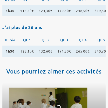
1h30
115,40€
124,30€
179,40€
248,50€
319,50
J'ai plus de 26 ans
Durée
QF 1
QF 2
QF 3
QF 4
QF 5
1h30
123,10€
132,60€
191,30€
265,00€
340,70
Vous pourriez aimer ces activités