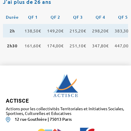
J'ai plus de 26 ans
Durée
QF 1
QF 2
QF 3
QF 4
QF 5
2h
138,50€
149,20€
215,20€
298,20€
383,30
2h30
161,60€
174,00€
251,10€
347,80€
447,00
ACTISCE
Actions pour les collectivités Territoriales et Initiatives Sociales,
Sportives, Culturelles et Educatives
12 rue Gouthière | 75013 Paris