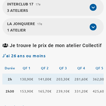
INTERCLUB 17
17e
3 ATELIERS
LA JONQUIERE
17e
1 ATELIER
Je trouve le prix de mon atelier Collectif
J'ai 26 ans ou moins
Durée
QF 1
QF 2
QF 3
QF 4
QF 5
2h
130,90€
141,00€
203,30€
281,60€
362,00
2h30
153,90€
165,70€
239,10€
331,20€
425,60