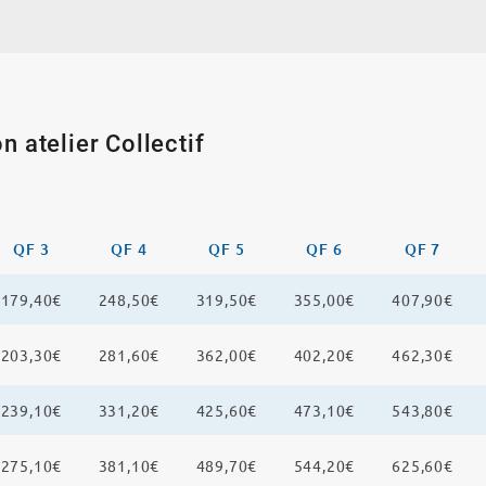
n atelier Collectif
QF 3
QF 4
QF 5
QF 6
QF 7
179,40€
248,50€
319,50€
355,00€
407,90€
203,30€
281,60€
362,00€
402,20€
462,30€
239,10€
331,20€
425,60€
473,10€
543,80€
275,10€
381,10€
489,70€
544,20€
625,60€