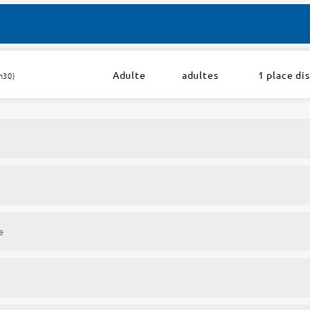
Adulte
adultes
1 place di
h30)
e