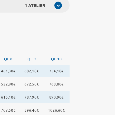
1 ATELIER
QF 8
QF 9
QF 10
461,30€
602,10€
724,10€
522,90€
672,50€
768,80€
615,10€
787,90€
890,90€
707,50€
896,40€
1026,60€