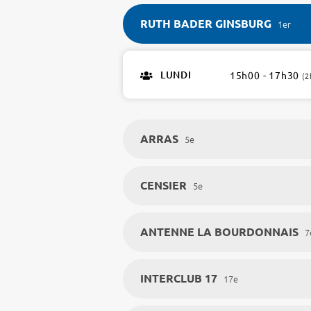
RUTH BADER GINSBURG
1er
RUTH
BADER
LUNDI
15h00 - 17h30
(2
GINSBURG
1er
1
atelier
ARRAS
5e
CENSIER
5e
ANTENNE LA BOURDONNAIS
7
INTERCLUB 17
17e