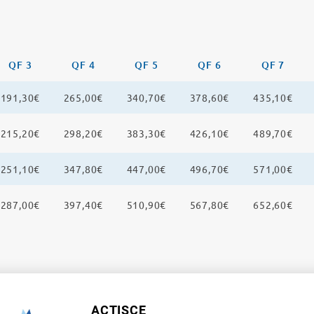
QF 3
QF 4
QF 5
QF 6
QF 7
191,30€
265,00€
340,70€
378,60€
435,10€
215,20€
298,20€
383,30€
426,10€
489,70€
251,10€
347,80€
447,00€
496,70€
571,00€
287,00€
397,40€
510,90€
567,80€
652,60€
ACTISCE