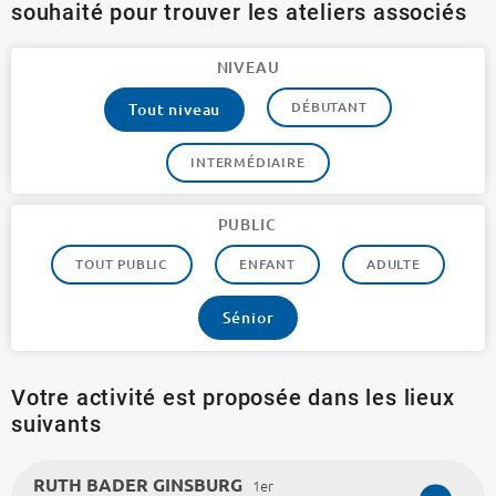
souhaité pour trouver les ateliers associés
NIVEAU
DÉBUTANT
Tout niveau
INTERMÉDIAIRE
PUBLIC
TOUT PUBLIC
ENFANT
ADULTE
Sénior
Votre activité est proposée dans les lieux
suivants
RUTH BADER GINSBURG
1er