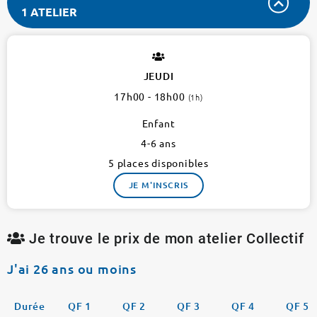
1 ATELIER
INTERCLUB
17
17e
JEUDI
1
17h00 - 18h00
(1h)
atelier
Enfant
4-6 ans
5 places disponibles
JE M'INSCRIS
Je trouve le prix de mon atelier Collectif
J'ai 26 ans ou moins
Durée
QF 1
QF 2
QF 3
QF 4
QF 5