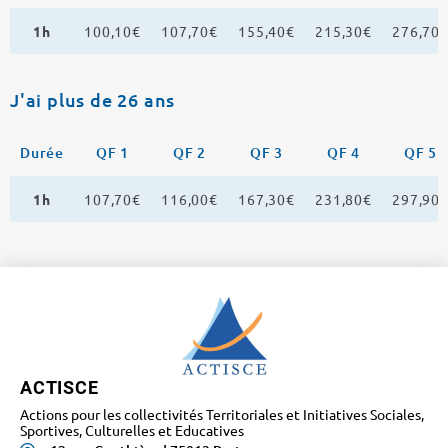
1h
100,10€
107,70€
155,40€
215,30€
276,70
J'ai plus de 26 ans
Durée
QF 1
QF 2
QF 3
QF 4
QF 5
1h
107,70€
116,00€
167,30€
231,80€
297,90
ACTISCE
Actions pour les collectivités Territoriales et Initiatives Sociales,
Sportives, Culturelles et Educatives