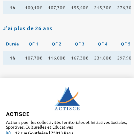
1h
100,10€
107,70€
155,40€
215,30€
276,70
J'ai plus de 26 ans
Durée
QF 1
QF 2
QF 3
QF 4
QF 5
1h
107,70€
116,00€
167,30€
231,80€
297,90
ACTISCE
Actions pour les collectivités Territoriales et Initiatives Sociales,
Sportives, Culturelles et Educatives
12 rue Gouthière | 75013 Paris