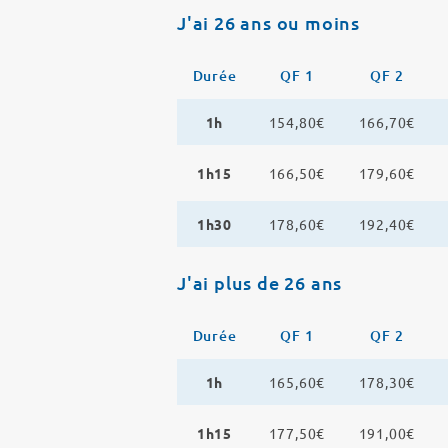
J'ai 26 ans ou moins
Durée
QF 1
QF 2
1h
154,80€
166,70€
1h15
166,50€
179,60€
1h30
178,60€
192,40€
J'ai plus de 26 ans
Durée
QF 1
QF 2
1h
165,60€
178,30€
1h15
177,50€
191,00€