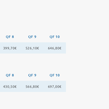
QF 8
QF 9
QF 10
399,70€
526,10€
646,80€
QF 8
QF 9
QF 10
430,50€
566,80€
697,00€