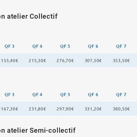
n atelier Collectif
QF 3
QF 4
QF 5
QF 6
QF 7
155,40€
215,30€
276,70€
307,50€
353,50€
QF 3
QF 4
QF 5
QF 6
QF 7
167,30€
231,80€
297,90€
331,20€
380,50€
n atelier Semi-collectif