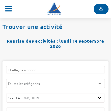
Menu
Contenu
Menu
Trouver une activité
Reprise des activités : lundi 14 septembre
2026
Mots
Filtrer
Filtrer
Filtrer
clés
par
par
par
catégorie
centre
public