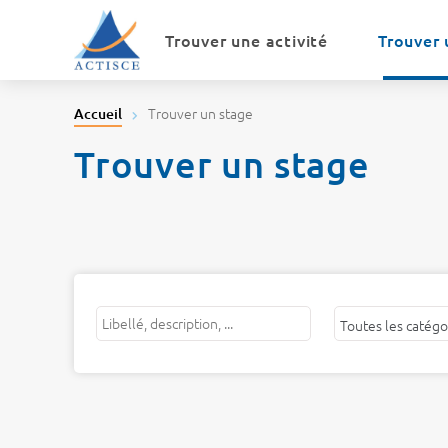
Menu
Contenu
Trouver une activité
Trouver 
Trouver un stage
Accueil
Trouver un stage
Mots
Filtrer
Filtrer
Filtrer
clés
par
par
par
catégorie
centre
public