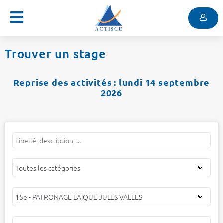
Menu
Contenu
Menu
Trouver un stage
Reprise des activités : lundi 14 septembre
2026
Mots
Filtrer
Filtrer
Filtrer
clés
par
par
par
catégorie
centre
public