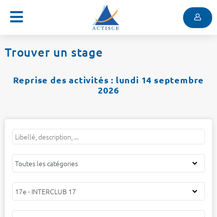
Menu
Contenu
Menu
Trouver un stage
Reprise des activités : lundi 14 septembre
2026
Mots
Filtrer
Filtrer
Filtrer
clés
par
par
par
catégorie
centre
public