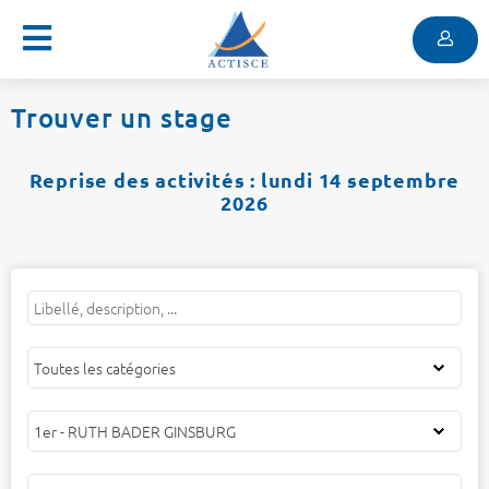
Menu
Contenu
Menu
Trouver un stage
Reprise des activités : lundi 14 septembre
2026
Mots
Filtrer
Filtrer
Filtrer
clés
par
par
par
catégorie
centre
public