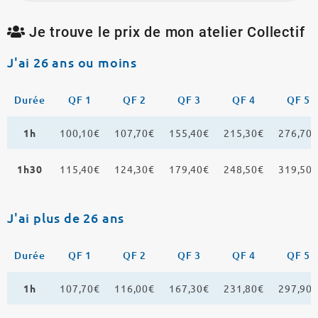
Je trouve le prix de mon atelier Collectif
J'ai 26 ans ou moins
Durée
QF 1
QF 2
QF 3
QF 4
QF 5
1h
100,10€
107,70€
155,40€
215,30€
276,70
1h30
115,40€
124,30€
179,40€
248,50€
319,50
J'ai plus de 26 ans
Durée
QF 1
QF 2
QF 3
QF 4
QF 5
1h
107,70€
116,00€
167,30€
231,80€
297,90