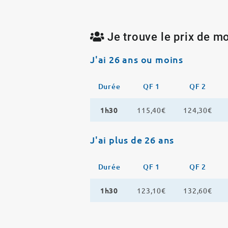
Je trouve le prix de mo
J'ai 26 ans ou moins
Durée
QF 1
QF 2
1h30
115,40€
124,30€
J'ai plus de 26 ans
Durée
QF 1
QF 2
1h30
123,10€
132,60€