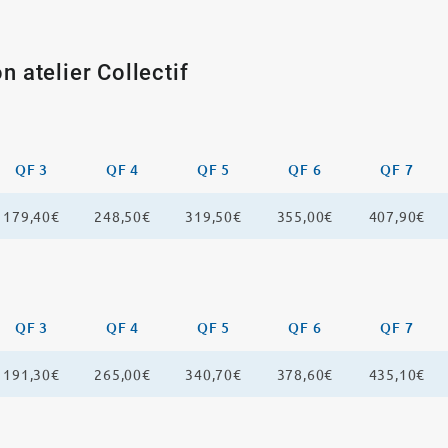
n atelier Collectif
QF 3
QF 4
QF 5
QF 6
QF 7
179,40€
248,50€
319,50€
355,00€
407,90€
QF 3
QF 4
QF 5
QF 6
QF 7
191,30€
265,00€
340,70€
378,60€
435,10€