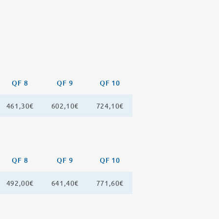
QF 8
QF 9
QF 10
461,30€
602,10€
724,10€
QF 8
QF 9
QF 10
492,00€
641,40€
771,60€