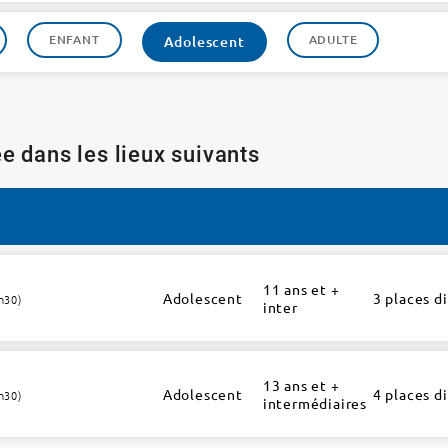
ENFANT
ADULTE
Adolescent
e dans les lieux suivants
11 ans et +
Adolescent
3 places d
h30)
inter
13 ans et +
Adolescent
4 places d
h30)
intermédiaires