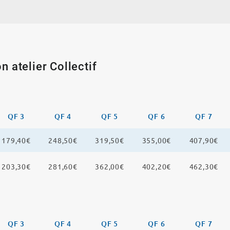
n atelier Collectif
QF 3
QF 4
QF 5
QF 6
QF 7
179,40€
248,50€
319,50€
355,00€
407,90€
203,30€
281,60€
362,00€
402,20€
462,30€
QF 3
QF 4
QF 5
QF 6
QF 7