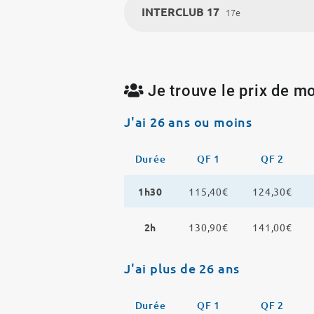
INTERCLUB 17
17e
Je trouve le prix de mo
J'ai 26 ans ou moins
Durée
QF 1
QF 2
1h30
115,40€
124,30€
2h
130,90€
141,00€
J'ai plus de 26 ans
Durée
QF 1
QF 2