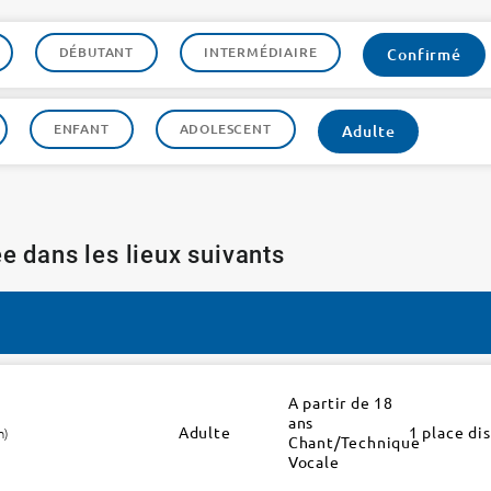
DÉBUTANT
INTERMÉDIAIRE
Confirmé
ENFANT
ADOLESCENT
Adulte
e dans les lieux suivants
A partir de 18
ans
Adulte
1 place di
h)
Chant/Technique
Vocale