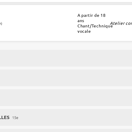
A partir de 18
ans
Atelier co
h)
Chant/Technique
vocale
LLES
15e