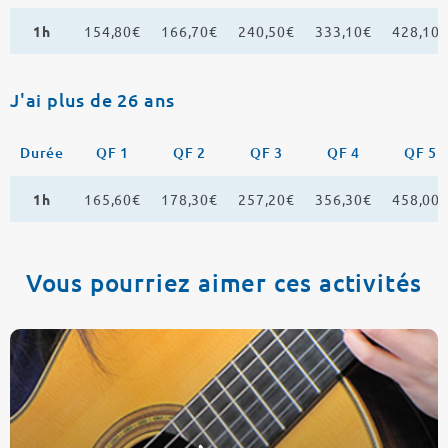
1h
154,80€
166,70€
240,50€
333,10€
428,10
J'ai plus de 26 ans
Durée
QF 1
QF 2
QF 3
QF 4
QF 5
1h
165,60€
178,30€
257,20€
356,30€
458,00
Vous pourriez aimer ces activités