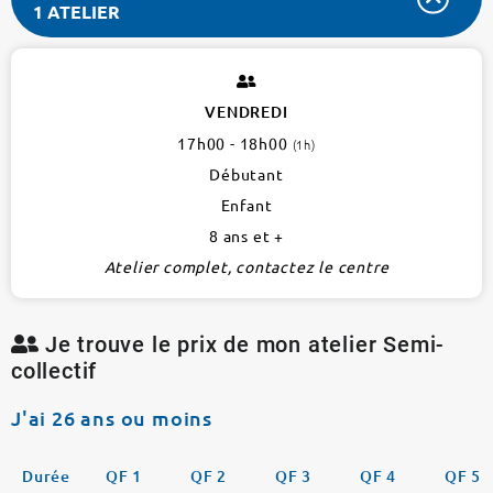
1 ATELIER
ANTENNE
SAINT
HONORE
VENDREDI
1er
17h00 - 18h00
(1h)
1
atelier
Débutant
Enfant
8 ans et +
Atelier complet, contactez le centre
Je trouve le prix de mon atelier Semi-
collectif
J'ai 26 ans ou moins
Durée
QF 1
QF 2
QF 3
QF 4
QF 5