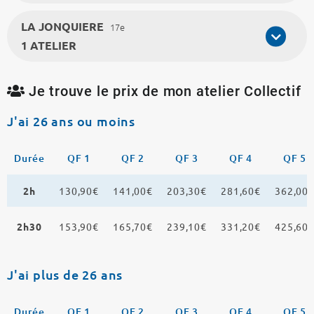
LA JONQUIERE
17e
1 ATELIER
Je trouve le prix de mon atelier Collectif
J'ai 26 ans ou moins
Durée
QF 1
QF 2
QF 3
QF 4
QF 5
2h
130,90€
141,00€
203,30€
281,60€
362,00
2h30
153,90€
165,70€
239,10€
331,20€
425,60
J'ai plus de 26 ans
Durée
QF 1
QF 2
QF 3
QF 4
QF 5