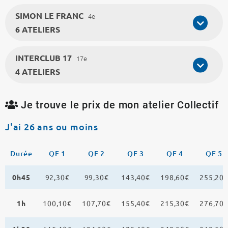
SIMON LE FRANC
4e
6 ATELIERS
INTERCLUB 17
17e
4 ATELIERS
Je trouve le prix de mon atelier Collectif
J'ai 26 ans ou moins
Durée
QF 1
QF 2
QF 3
QF 4
QF 5
0h45
92,30€
99,30€
143,40€
198,60€
255,20
1h
100,10€
107,70€
155,40€
215,30€
276,70