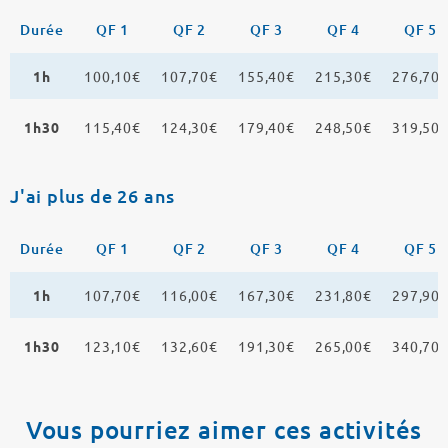
Durée
QF 1
QF 2
QF 3
QF 4
QF 5
1h
100,10€
107,70€
155,40€
215,30€
276,70
1h30
115,40€
124,30€
179,40€
248,50€
319,50
J'ai plus de 26 ans
Durée
QF 1
QF 2
QF 3
QF 4
QF 5
1h
107,70€
116,00€
167,30€
231,80€
297,90
1h30
123,10€
132,60€
191,30€
265,00€
340,70
Vous pourriez aimer ces activités