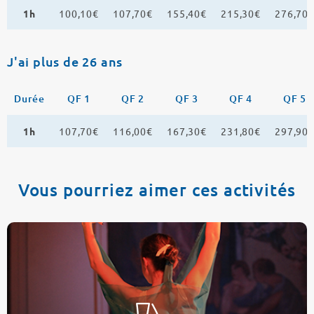
1h
100,10€
107,70€
155,40€
215,30€
276,70
J'ai plus de 26 ans
Durée
QF 1
QF 2
QF 3
QF 4
QF 5
1h
107,70€
116,00€
167,30€
231,80€
297,90
Vous pourriez aimer ces activités