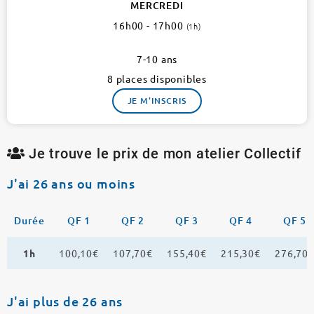
JOUR
MERCREDI
16e
16h00 - 17h00
(1h)
1
atelier
7-10 ans
8 places disponibles
JE M'INSCRIS
Je trouve le prix de mon atelier Collectif
J'ai 26 ans ou moins
Durée
QF 1
QF 2
QF 3
QF 4
QF 5
1h
100,10€
107,70€
155,40€
215,30€
276,70
J'ai plus de 26 ans