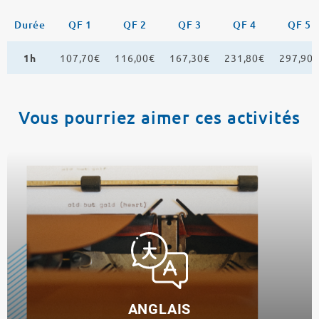
Durée
QF 1
QF 2
QF 3
QF 4
QF 5
1h
107,70€
116,00€
167,30€
231,80€
297,90
Vous pourriez aimer ces activités
ANGLAIS