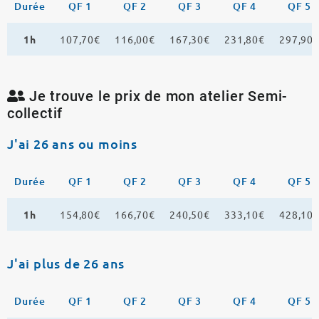
Durée
QF 1
QF 2
QF 3
QF 4
QF 5
1h
107,70€
116,00€
167,30€
231,80€
297,90
Je trouve le prix de mon atelier Semi-
collectif
J'ai 26 ans ou moins
Durée
QF 1
QF 2
QF 3
QF 4
QF 5
1h
154,80€
166,70€
240,50€
333,10€
428,10
J'ai plus de 26 ans
Durée
QF 1
QF 2
QF 3
QF 4
QF 5