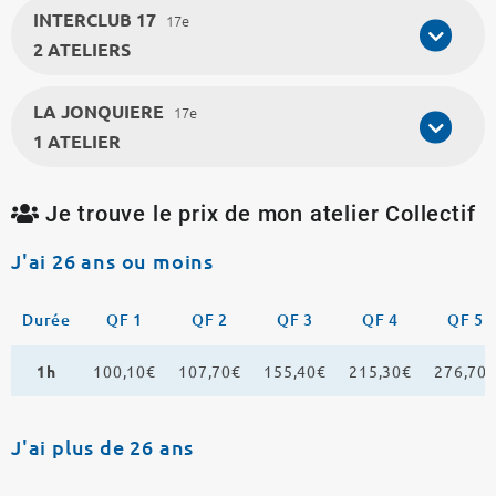
INTERCLUB 17
17e
2 ATELIERS
LA JONQUIERE
17e
1 ATELIER
Je trouve le prix de mon atelier Collectif
J'ai 26 ans ou moins
Durée
QF 1
QF 2
QF 3
QF 4
QF 5
1h
100,10€
107,70€
155,40€
215,30€
276,70
J'ai plus de 26 ans